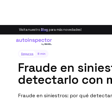
Visita nuestro
Blog
para más novedades!
Volver
Seguros
8 min
Fraude en sinie
detectarlo con 
Fraude en siniestros: por qué detectar