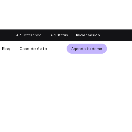
API Reference
API Status
Iniciar sesión
Blog
Caso de éxito
Agenda tu demo