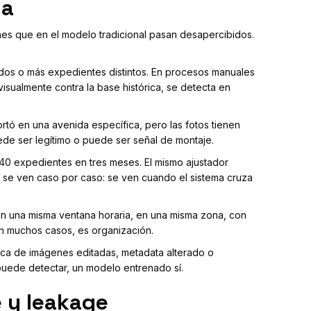
da
nes que en el modelo tradicional pasan desapercibidos.
dos o más expedientes distintos. En procesos manuales
isualmente contra la base histórica, se detecta en
ortó en una avenida específica, pero las fotos tienen
ede ser legítimo o puede ser señal de montaje.
 40 expedientes en tres meses. El mismo ajustador
o se ven caso por caso: se ven cuando el sistema cruza
 en una misma ventana horaria, en una misma zona, con
En muchos casos, es organización.
ca de imágenes editadas, metadata alterado o
uede detectar, un modelo entrenado sí.
 y leakage