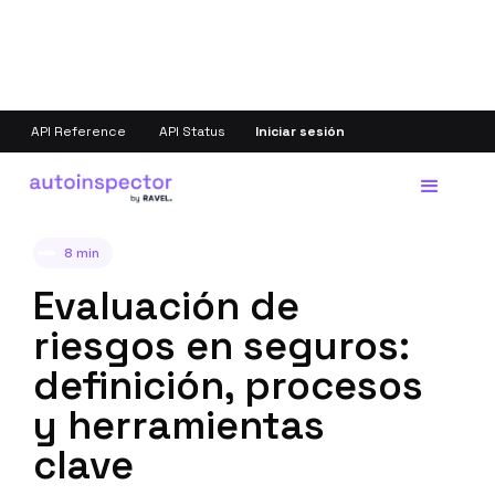
API Reference
API Status
Iniciar sesión
Volver
8 min
Evaluación de
riesgos en seguros:
definición, procesos
y herramientas
clave